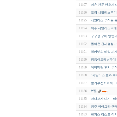
11197
이혼 전문 변호사 
11196
포항 시알리스후기 tldk
11195
시알리스 부작용 종
11194
여수 시알리스구매 tldk
11193
구구정 구매 방법과
11192
돌아온 천재검성 -
11191
밍키넷의 비밀 세계
11190
정품아드레닌구매 온라
11189
이버멕틴 후기 부작용
11188
"시알리스 효과 후
11187
발기부전치료제, ‘
11186
W툰
11185
마나보자 디시 - 
11184
청주 비아그라 구매 
11183
첫키스 장소로 여기