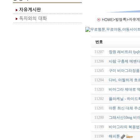
번호
11207
창원 레비트라 fpqlx
11206
사람 구충제 메벤다졸
11205
구미 비아그라정품 qld
11204
다비, 아찔하게 흐르
11203
비아그라 제대로 먹
11202
플라케닐 - 하이드록
11201
야툰 최신 대체 주소
11200
그래서산10mg 비
11199
비아그라의 복용법
11198
해피툰