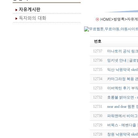
번호
12737
마나토끼 공식 링크
12736
밍키넷 안내 | 글로
12735
익산 낙원약국 skrdnjs
12734
카마그라정 복용 관
12733
이버멕틴 후기 부작용
12732
호롱불 밝아오면 - ne
12731
near and dea
12730
파워맨에서 비아그
12729
버목스 - 메벤다졸 1
12728
창원 낙원약국 skrdnjs