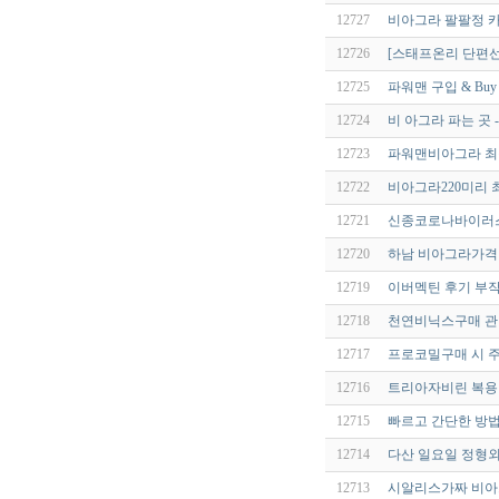
12727
비아그라 팔팔정 
12726
[스태프온리 단편선]
12725
파워맨 구입 & Buy P
12724
비 아그라 파는 곳 -
12723
파워맨비아그라 최
12722
비아그라220미리 
12721
신종코로나바이러스(S
12720
하남 비아그라가격 qld
12719
이버멕틴 후기 부작용
12718
천연비닉스구매 관련
12717
프로코밀구매 시 주
12716
트리아자비린 복용방
12715
빠르고 간단한 방법
12714
다산 일요일 정형외
12713
시알리스가짜 비아