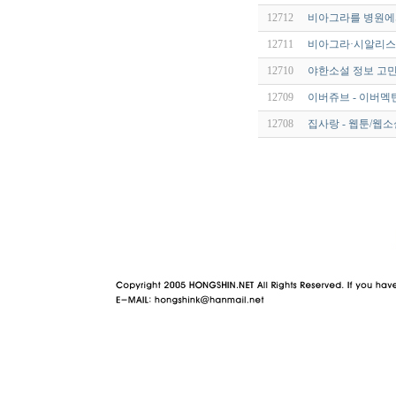
12712
비아그라를 병원에서
12711
비아그라·시알리스와
12710
야한소설 정보 고민
12709
이버쥬브 - 이버멕틴 
12708
집사랑 - 웹툰/웹소
야동 사이트