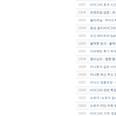
12637
비아그라 효과 시간
12636
토렌트밤 검증 - 
12635
플라케닐 - 하이드록
12634
음성 골드비아그라 rhf
12633
오산 레비트라 fpqlx
12632
블랙툰 링크 - 블랙
12631
이버멕틴 후기 부작용
12630
좀비상조 - 웹툰/
12629
마나토끼 같은 사이트
12628
마나툰 최신 주소 안
12627
비닉스 정품포장 -
12626
비아그라 관련 특징
12625
뉴토끼 | 뉴토끼 접
12624
뉴토끼 차단 우회 방
12623
비아그라 가격: 정