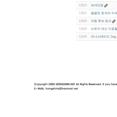
12622
늑대닷컴
12621
팔팔정 효과와 지속
12620
야동 튜브 링크
12619
뉴토끼 대신 이용할
12618
피나스테리드 5mg 
야동 사이트