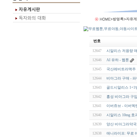
번호
12647
시알리스 저용량 매
12646
AI 유하 - 웹툰
12645
국산레비트라맥주 정
12644
비아그라 구매 - 
12643
골드시알리스 1+1병
12642
홍성 비아그라 구
12641
이버쥬브 - 이버멕틴 
12640
시알리스 10mg 
12639
양산 비아그라약국 qld
12638
애니라이프: 무료 