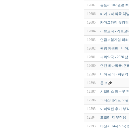
12607
뉴토끼 502 관련
12606
비아그라 약국 처방
12605
카마그라정 첫경험 
12604
러브코디 - 러브코
12603
연금보험가입 하려
12602
광명 파워맨 - 비아
12601
파워약국 - 2026
12600
연천 하나약국: 온
12599
비아 센터 - 파워약
12598
툰코
12597
시알리스 파는곳 관
12596
피나스테리드 5mg 
12595
이버멕틴 후기 부작용
12594
프릴리 지 부작용 - 
12593
아산시 24시 약국