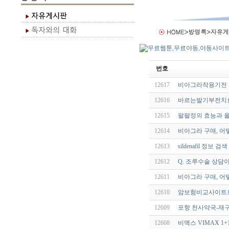
번호
12617
비아그라작용기전 
12616
바르는발기부전치료
12615
팔팔정의 효능과 올
12614
비아그라 구매, 어
12613
sildenafil 정
12612
Q. 조루수술 상담
12611
비아그라 구매, 어
12610
암보험비교사이트로 
12609
포항 천사약국-재구
12608
비맥스 VIMAX 1+