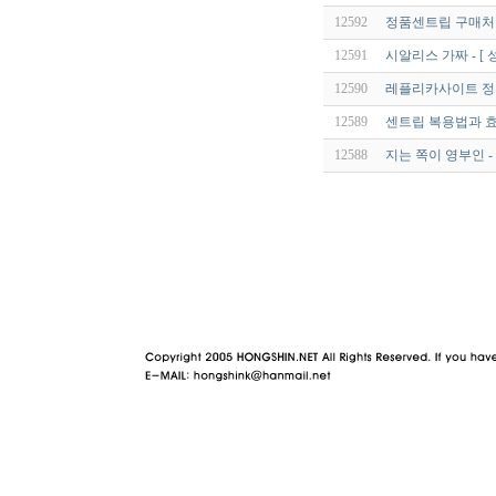
12592
정품센트립 구매처 
12591
시알리스 가짜 - [ 
12590
레플리카사이트 정보
12589
센트립 복용법과 
12588
지는 쪽이 영부인 -
야동 사이트