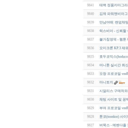
9841
태백 정품카마그
9840
김제 파워맨비아그라 vk
9839
만남어때: 랜덤채
9838
럭스비아 - 신뢰할
9837
불가침영역 - 웹툰
9836
오미크론 KP.3 재
9835
호두코믹스(hoduc
9834
머니툰 실시간 최신
9833
오창 프로코밀 vmfhz
9832
마니토끼
9831
시알리스 구매처와 
9830
채팅 사이트 및 꽁떡
9829
부여 프로코밀 vmfhz
9828
툰코(toonkor)
9827
버목스 - 메벤다졸 1