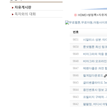
번호
9851
시알리스 성분: 타
9850
툰넷웹툰 최신 링크
9849
비아그라의 작용 원
9848
비아그라 오프라인 
9847
메벤다졸은 과연 항
9846
릴게임다운로드
9845
글리벤클라미드 5mg
9844
용인변호사 정보 고
9843
프릴리지 구매처 -
9842
팔팔정, 어디서 어