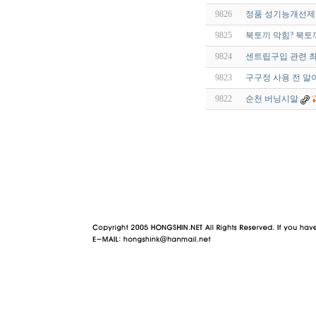
9826
정품 성기능개선제 가
9825
북토끼 막힘? 북토
9824
센트립구입 관련 최
9823
구구정 사용 전 알
9822
순천 버닝시알
야동 사이트