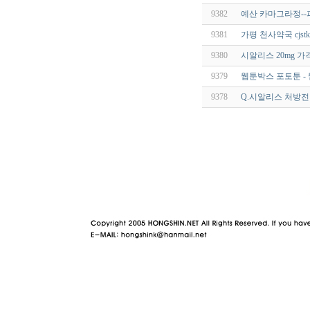
9382
예산 카마그라정-
9381
가평 천사약국 cjstkd
9380
시알리스 20mg 
9379
웹툰박스 포토툰 -
9378
Q.시알리스 처방전 
야동 사이트