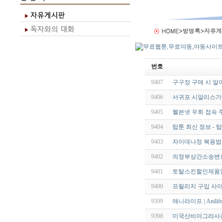
번호
9407
구구정 구매 시 알
9406
서귀포 시알리스가격 tl
9405
헬븐넷 우회 접속 주
9404
탑툰 최신 정보 - 
9403
자이데나정 복용법
9402
의정부상간소송변호사
9401
토탈스킨할인제품
9400
프릴리지 구입 사이
9399
애니라이프 | Anilif
9398
미국산비아그라사진