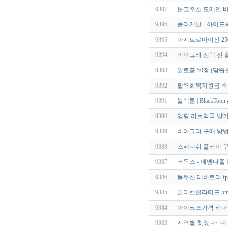
9397
툰코주소 도메인 바
9396
플라케닐 - 하이드록
9395
아지트로마이신 250m
9394
비아그라 선택 전 
9393
알로홀 50정 (담
9392
활력회복지원금 
9391
블랙툰 | BlackToon
9390
양평 러브약국 발기
9389
비아그라 구매 방법
9388
스페니쉬 플라이 구
9387
버목스 - 메벤다졸 1
9386
동두천 레비트라 fpq
9385
글리벤클라미드 5mg
9384
아이코스가격 카마
9383
지역별 찾았다~ 내