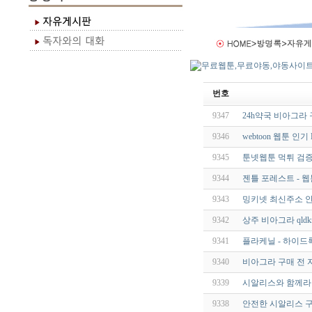
번호
9347
24h약국 비아그라 
9346
webtoon 웹툰 인
9345
툰넷웹툰 먹튀 검증
9344
젠틀 포레스트 - 
9343
밍키넷 최신주소 안
9342
상주 비아그라 qldkr
9341
플라케닐 - 하이드록
9340
비아그라 구매 전 자
9339
시알리스와 함께라면
9338
안전한 시알리스 구