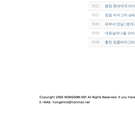
9322
평창 현대약국 비아
9321
정읍 비아그라 qldkr
9320
유부녀 만남 | 벙개 
9319
대웅실데나필 모바일 
9318
홍천 정품비아그라 wjd
야동 사이트