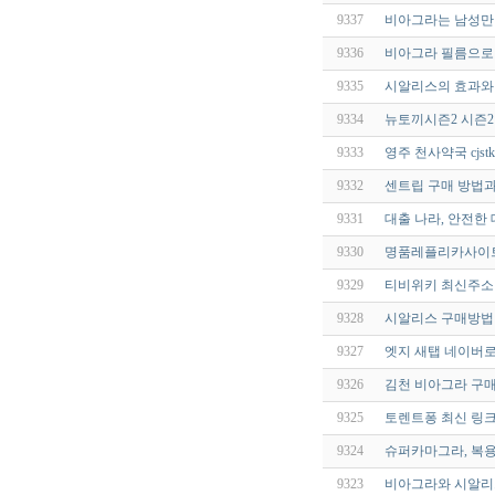
9337
비아그라는 남성만 
9336
비아그라 필름으로 
9335
시알리스의 효과와 
9334
뉴토끼시즌2 시즌2 
9333
영주 천사약국 cjstkd
9332
센트립 구매 방법과
9331
대출 나라, 안전한
9330
명품레플리카사이트
9329
티비위키 최신주소 
9328
시알리스 구매방법 
9327
엣지 새탭 네이버로
9326
김천 비아그라 구
9325
토렌트퐁 최신 링크
9324
슈퍼카마그라, 복용
9323
비아그라와 시알리