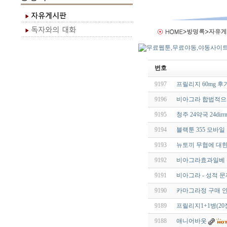
번호
9197
프릴리지 60mg 후
9196
비아그라 합법적으로
9195
청주 24약국 24dirrn
9194
블랙툰 355 모바일
9193
뉴토끼 무협에 대한
9192
비아그라효과일베 
9191
비아그라 - 성적 
9190
카마그라정 구매 
9189
프릴리지1+1병(20
9188
애니어바웃