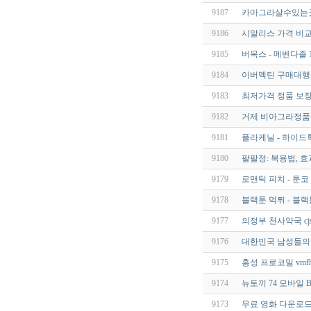
9187
카마그라살수있는곳
9186
시알리스 가격 비교
9185
버목스 - 메벤다졸 1
9184
이버멕틴 구매대행 
9183
최저가격 정품 보장
9182
거제 비아그라정품판매 q
9181
플라케닐 - 하이드록
9180
팔팔정: 복용법, 효
9179
로맨틱 피치 - 툰코
9178
블랙툰 먹튀 - 블
9177
의정부 천사약국 cjstk
9176
대한민국 남성들의 
9175
홍성 프로코밀 vmfhz
9174
뉴토끼 74 모바일 
9173
무료 영화 다운로드