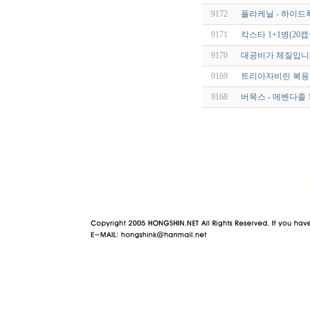
9172
플라케닐 - 하이드록
9171
칵스타 1+1병(20캡
9170
대공비가 체질입니다
9169
트리아자비린 복용방
9168
버목스 - 메벤다졸 1
야동 사이트