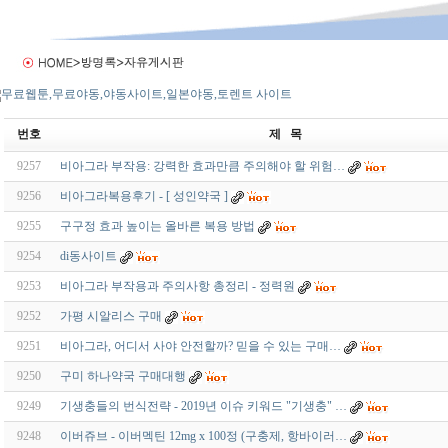
번호
제 목
9257
비아그라 부작용: 강력한 효과만큼 주의해야 할 위험…
9256
비아그라복용후기 - [ 성인약국 ]
9255
구구정 효과 높이는 올바른 복용 방법
9254
di동사이트
9253
비아그라 부작용과 주의사항 총정리 - 정력원
9252
가평 시알리스 구매
9251
비아그라, 어디서 사야 안전할까? 믿을 수 있는 구매…
9250
구미 하나약국 구매대행
9249
기생충들의 번식전략 - 2019년 이슈 키워드 "기생충" …
9248
이버쥬브 - 이버멕틴 12mg x 100정 (구충제, 항바이러…