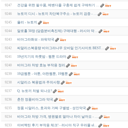
9247
건강을 위한 필수품, 메벤다졸 구충제 쉽게 구매하기 …
9246
뉴토끼 디시 - 뉴토끼 차단복구주소 - 뉴토끼 검증 - …
9245
율리 - 뉴토끼
9244
알로홀 50정 (담즙분비촉진제) 구매대행 - 러시아 약…
9243
비아그라화보 - 파워약국
9242
씨알리스복용량 비아그라나무 모바일 인기사이트 BEST…
9241
19년지기의 하룻밤 - 웹툰 드라마
9240
비아그라 처방 효능 부작용 정리
9239
19금웹툰 - 야툰, 야한웹툰, 19웹툰
9238
시알리스 복용법과 주의사항
9237
Q. 뉴토끼 처벌 되나요?
9236
춘천 정품비아그라 약국
9235
정품 시알리스, 효과와 가짜 구별법 - 성인약국
9234
비아그라 처방 가격, 병원별로 얼마나 차이 날까요 - …
9233
이버멕틴 후기 부작용 체크! - 러시아 직구 우라몰 ul…