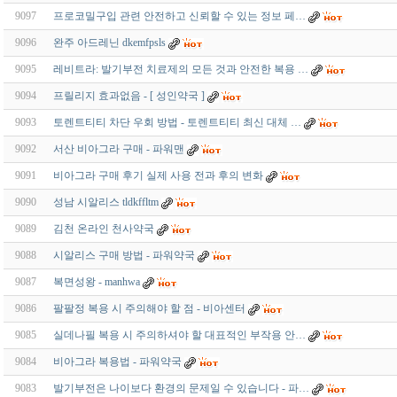
9097
프로코밀구입 관련 안전하고 신뢰할 수 있는 정보 페…
9096
완주 아드레닌 dkemfpsls
9095
레비트라: 발기부전 치료제의 모든 것과 안전한 복용 …
9094
프릴리지 효과없음 - [ 성인약국 ]
9093
토렌트티티 차단 우회 방법 - 토렌트티티 최신 대체 …
9092
서산 비아그라 구매 - 파워맨
9091
비아그라 구매 후기 실제 사용 전과 후의 변화
9090
성남 시알리스 tldkffltm
9089
김천 온라인 천사약국
9088
시알리스 구매 방법 - 파워약국
9087
복면성왕 - manhwa
9086
팔팔정 복용 시 주의해야 할 점 - 비아센터
9085
실데나필 복용 시 주의하셔야 할 대표적인 부작용 안…
9084
비아그라 복용법 - 파워약국
9083
발기부전은 나이보다 환경의 문제일 수 있습니다 - 파…