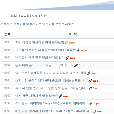
번호
제 목
9107
30대 직장인 현실적인 여자 만나는법
9106
구구정 안전하게 사용하는 방법 안내 - 정력원
9105
비아그라 복용 전후 변화 제대로 알기
9104
완주 비아몰-비아그라 사알리스 구매사이트
9103
발기부전치료제종류 비아그라 씨알리스 먹는 게 정답
9102
스페니쉬 플라이 낱개 구매 중요한 내용들 신뢰할 수…
9101
뉴 토끼 웹툰 인기 BEST 종합 정보 공유: 모바일 인터…
9100
남자 평균 사정시간 몇 분일까요
9099
이버쥬브 - 이버멕틴 12mg x 100정 (구충제, 항바이러…
9098
메벤다졸, 헝가리산 베목스(VERMOX) 정보 - 러시아 직…