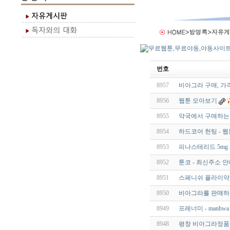
번호
8957
비아그라 구매, 가
8956
웹툰 모아보기
8955
약국에서 구매하는 
8954
하드코어 헌팅 - 웹
8953
피나스테리드 5mg 
8952
툰코 - 최신주소 
8951
스페니쉬 플라이약국
8950
비아그라를 판매하
8949
프레너미 - manhwa
8948
평창 비아그라정품 qld