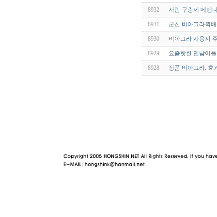
8932
사람 구충제 메벤다졸
8931
군산 비아그라퀵배
8930
비아그라 사용시 
8929
요즘핫한 만남어플
8928
정품 비아그라: 효
야동 사이트