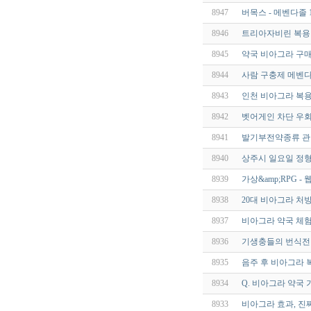
8947
버목스 - 메벤다졸 1
8946
트리아자비린 복용방
8945
약국 비아그라 구매
8944
사람 구충제 메벤다졸
8943
인천 비아그라 복
8942
벳어게인 차단 우회
8941
발기부전약종류 관
8940
상주시 일요일 정형
8939
가상&amp;RPG -
8938
20대 비아그라 처
8937
비아그라 약국 체험
8936
기생충들의 번식전략 
8935
음주 후 비아그라 
8934
Q. 비아그라 약국
8933
비아그라 효과, 진