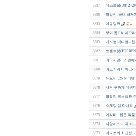
8887
섹스드롭(D8) 2+2
8886
파일썬: 국내 최저
8885
야동링크
8884
부여 골드비아그라 rhf
8883
매지컬 메디컬 - 웹
8882
토렌트봇(TORREN
8881
미국시알리스판매사이
8880
비뇨기과 비아그라 
8879
뉴토끼 5화 인터넷 
8878
사람 구충제 메벤다졸
8877
팔팔정 복용법과 주
8876
소개팅 앱 다나와
8875
에리타 - 웹툰 작
8874
시알리스 가격 비교
8873
마나토끼 최신링크 