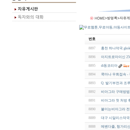
번호
8897
홍천 하나약국 gkskdi
8896
아지트로마이신 250m
8895
di동코리아
8894
쿡마나 우회접속 - 
8893
Q. 발기부전과 조
8892
비아그라 구매방법 
8891
비아그라 첫 처방 후
8890
붙이는비아그라 전
8889
대구 시알리스약국 tldk
8888
메벤다졸, 헝가리산 