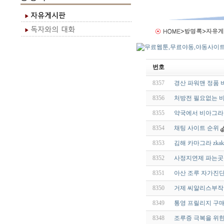
번호
8357
경산 파워맨 정품 
8356
처방전 필요없는 
8355
약국에서 비아그라를
8354
채팅 사이트 순위
8353
김해 카마그라 zkakr
8352
사정지연제 파는곳 
8351
아산 조루 자가진단 
8350
거제 씨알리스부작
8349
통영 프릴리지 구
8348
조루증 극복을 위한