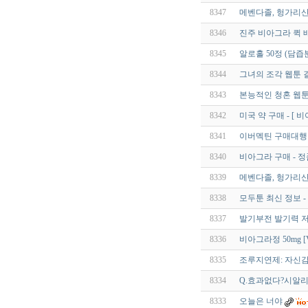
8347
메벤다졸, 헝가리산 
8346
진주 비아그라 퀵 
8345
알로홀 50정 (담
8344
그녀의 조각 웹툰 
8343
본능적인 청혼 웹
8342
미국 약 구매 - [ 비
8341
이버멕틴 구매대행 
8340
비아그라 구매 - 
8339
메벤다졸, 헝가리산 
8338
모두툰 최신 정보 -
8337
발기부전 발기력 저하
8336
비아그라정 50mg [Via
8335
조루지연제: 자신감
8334
Q.효과없다?시알리스?
8333
오늘은 너야