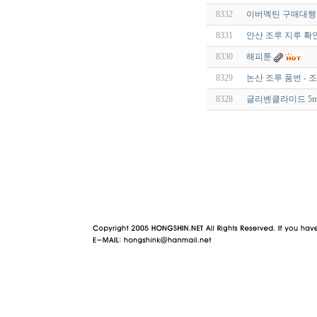
8332
이버멕틴 구매대행 
8331
안산 조루 지루 확인
8330
해피툰
8329
논산 조루 품번 - 
8328
글리벤클라미드 5mg
야동 사이트