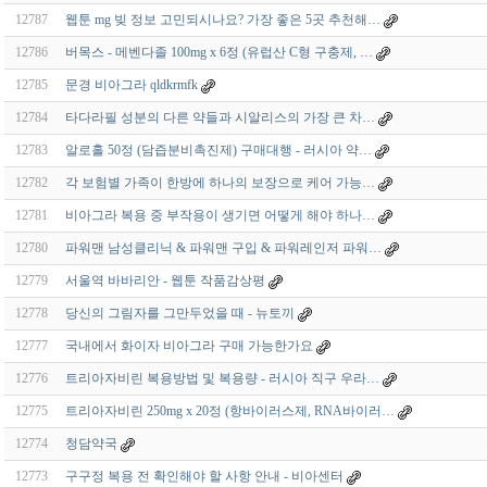
12787
웹툰 mg 빚 정보 고민되시나요? 가장 좋은 5곳 추천해…
12786
버목스 - 메벤다졸 100mg x 6정 (유럽산 C형 구충제, …
12785
문경 비아그라 qldkrmfk
12784
타다라필 성분의 다른 약들과 시알리스의 가장 큰 차…
12783
알로홀 50정 (담즙분비촉진제) 구매대행 - 러시아 약…
12782
각 보험별 가족이 한방에 하나의 보장으로 케어 가능…
12781
비아그라 복용 중 부작용이 생기면 어떻게 해야 하나…
12780
파워맨 남성클리닉 & 파워맨 구입 & 파워레인저 파워…
12779
서울역 바바리안 - 웹툰 작품감상평
12778
당신의 그림자를 그만두었을 때 - 뉴토끼
12777
국내에서 화이자 비아그라 구매 가능한가요
12776
트리아자비린 복용방법 및 복용량 - 러시아 직구 우라…
12775
트리아자비린 250mg x 20정 (항바이러스제, RNA바이러…
12774
청담약국
12773
구구정 복용 전 확인해야 할 사항 안내 - 비아센터