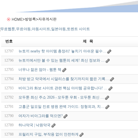
번호
제 목
12797
뉴토끼 nearby 핫 아이템 총정리! 놓치기 아쉬운 필수…
12796
뉴토끼에서만 볼 수 있는 웹툰의 세계! 최신 정보와 …
12795
너무나 젊은 엄마 - 웹툰 책
12794
처방 받고 약국에서 시알리스를 찾기까지의 짧은 기록…
12793
비아그라 화보 사이트 관련 핵심 아이템 공유합니다! …
12792
모두툰 최신 주소 2026 - 모두툰 우회 - 모두툰 최신 …
12791
고흥군 일요일 진료 병원 완벽 가이드: 정형외과, 치…
12790
여자가 비아그라를 먹으면?
12789
하나약국 | 낙원약국
12788
프릴리지 구입, 부작용 없이 안전하게