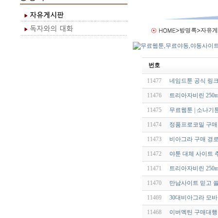
번호
11477
네임드툰 공식 링크
11476
트리아자비린 250m
11475
무료웹툰 | 소나기
11474
정품프로코밀 구매
11473
비아그라 구매 경로 
11472
야툰 대체 사이트 추
11471
트리아자비린 250m
11470
만남사이트 믿고 쓸 
11469
30대비아그라 모바
11468
이버멕틴 구매대행 