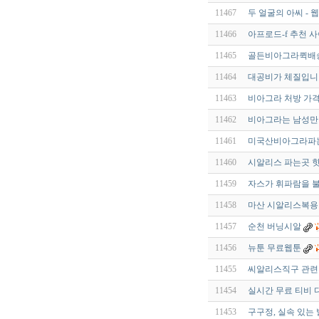
11467
두 얼굴의 아씨 - 
11466
아프로드-f 추천 
11465
골든비아그라퀵배송 
11464
대공비가 체질입니다
11463
비아그라 처방 가격
11462
비아그라는 남성만 
11461
미국산비아그라파는
11460
시알리스 파는곳 핫
11459
자스가 휘파람을 불
11458
마산 시알리스복용
11457
순천 버닝시알
11456
뉴툰 무료웹툰
11455
씨알리스직구 관련 
11454
실시간 무료 티비 
11453
구구정, 실속 있는