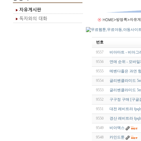
번호
9557
비아마트 - 비아그
9556
연애 순위 - 모바일
9555
메벤다졸은 과연 항
9554
글리벤클라미드 5mg
9553
글리벤클라미드 5mg
9552
구구정 구매 [구글
9551
대전 레비트라 fpqlx
9550
경산 레비트라 fpqlx
9549
비아맥스
9548
카인드툰