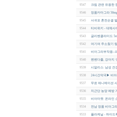
9547
크림 관련 유용한 
9546
정품카마그라 50mg
9545
서귀포 혼전순결 발기
9544
티비위키 - 대체사
9543
글리벤클라미드 5mg
9542
여기여 주소찾기 
9541
비아그라부작용--파워맨
9540
펜벤다졸, 강아지 
9539
시알리스: 남성 건
9538
24시간약국▶ 비
9537
무료 애니메이션 사이
9536
치근단 농양 예방 
9535
비아마켓: 온라인 
9534
전남 정품 비아그라 판
9533
플라케닐 - 하이드록