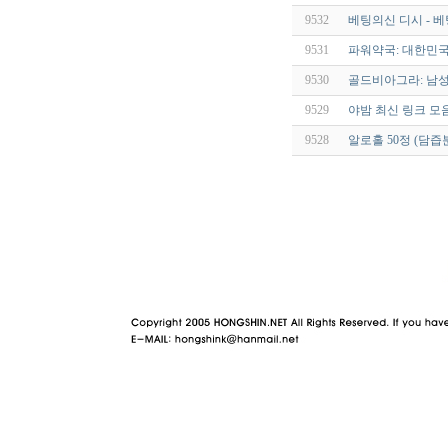
9532
베팅의신 디시 - 베
9531
파워약국: 대한민국
9530
골드비아그라: 남성
9529
야밤 최신 링크 모음
9528
알로홀 50정 (담
야동 사이트