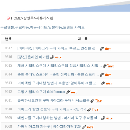
번호
제 목
9617
[비아마켓] 비아그라 구매 가이드: 빠르고 안전한 선…
9616
[당진] 온라인 비아탑
9615
계룡 시알리스구매-시알리스구입-정품시알리스-시알…
9614
순천 롱타임스프레이 - 순천 정력강화 - 순천 스프레…
9613
이버멕틴 구매대행 방법과 복용법: 알아두어야 할 모…
9612
고양 시알리스구매 tldkffltmrnao
9611
클릭하세요간편 구매비아그라 구매 비닉스필름
9610
비아그라 할인 정보와 구매 가이드 - 국민약국
9609
메벤다졸 구매대행하는 방법 - 러시아 직구 우라몰 ul…
9608
가평 비아그라 파는곳 | 비아그라가격.TOP