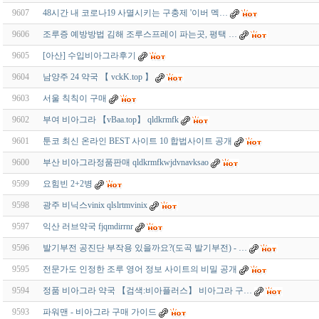
9607
48시간 내 코로나19 사멸시키는 구충제 '이버 멕…
9606
조루증 예방방법 김해 조루스프레이 파는곳, 평택 …
9605
[아산] 수입비아그라후기
9604
남양주 24 약국 【 vckK.top 】
9603
서울 칙칙이 구매
9602
부여 비아그라 【vBaa.top】 qldkrmfk
9601
툰코 최신 온라인 BEST 사이트 10 합법사이트 공개
9600
부산 비아그라정품판매 qldkrmfkwjdvnavksao
9599
요힘빈 2+2병
9598
광주 비닉스vinix qlslrtmvinix
9597
익산 러브약국 fjqmdirrnr
9596
발기부전 공진단 부작용 있을까요?(도곡 발기부전) - …
9595
전문가도 인정한 조루 영어 정보 사이트의 비밀 공개
9594
정품 비아그라 약국 【검색:비아플러스】 비아그라 구…
9593
파워맨 - 비아그라 구매 가이드