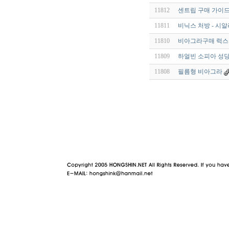
11812
센트립 구매 가이
11811
비닉스 처방 - 시알
11810
비아그라구매 럭스
11809
하얼빈 소피아 성
11808
필름형 비아그라
야동 사이트