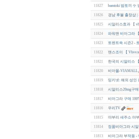
11827
bamtoki 밤토끼
11826
경남 후불 출장샵 |
11825
시알리스효과 【 vbk
11824
파워맨 비아그라 【 V
11823
토렌트쓱 시즌2 -
11822
맨스조이 【 Vbvv.t
11821
한국의 시알리스 【 v
11820
비아몰-VIAMALL
11819
밍키넷: 해외 성인
11818
시알리스20mg구매 【 
11817
비아그라 구매 10
11816
우리TV
11815
야부리 새주소 야부
11814
정품비아그라 시알
11813
비아그라 부작용 -