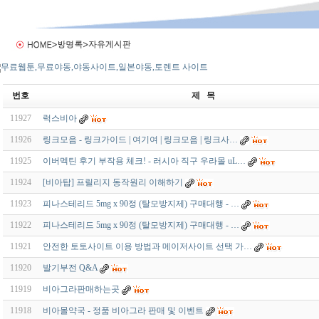
번호
제 목
11927
럭스비아
11926
링크모음 - 링크가이드 | 여기여 | 링크모음 | 링크사…
11925
이버멕틴 후기 부작용 체크! - 러시아 직구 우라몰 uL…
11924
[비아탑] 프릴리지 동작원리 이해하기
11923
피나스테리드 5mg x 90정 (탈모방지제) 구매대행 - …
11922
피나스테리드 5mg x 90정 (탈모방지제) 구매대행 - …
11921
안전한 토토사이트 이용 방법과 메이저사이트 선택 가…
11920
발기부전 Q&A
11919
비아그라판매하는곳
11918
비아몰약국 - 정품 비아그라 판매 및 이벤트