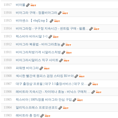
11917
비아몰
11916
비아그라 구매 - 정품비아그라
11915
비아센스 【 vbqQ.top 】
11914
비아그라정 - 구구정 지속시간 - 센트립 구매 - 필름…
11913
럭스비아 비아시알 1+1
11912
비아그라 복용법 - 비아그라효능
11911
비아그라처방가격 시알리스처방
11910
비아그라시알리스 직구 사이트
11909
파워맨 비아그라
11908
섹시한 빨간색 원피스 검정 스타킹 BJㄹ아
11907
대구 출장샵 프로필 | 대구 1:1출장서비스 | 대구 모…
11906
레비트라 지속시간 - 자이데나 효능 - 비닉스 구매처 …
11905
럭스비아 | 100%정품 비아그라 안심 구입
11904
알리익스프레스 프로모션코드
11903
레비트라 총 정리