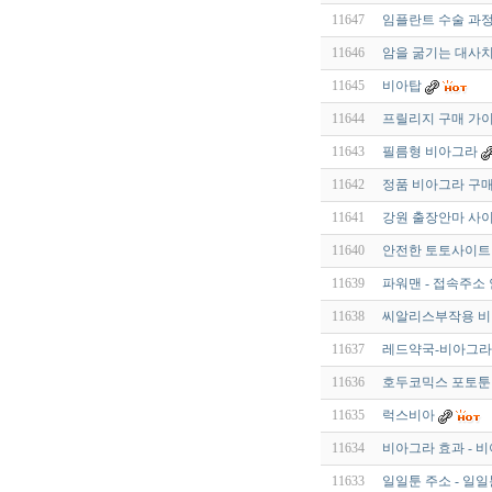
11647
임플란트 수술 과정
11646
암을 굶기는 대사치
11645
비아탑
11644
프릴리지 구매 가이
11643
필름형 비아그라
11642
정품 비아그라 구매 【
11641
강원 출장안마 사이트
11640
안전한 토토사이트
11639
파워맨 - 접속주소 안
11638
씨알리스부작용 
11637
레드약국-비아그라 FA
11636
호두코믹스 포토툰 -
11635
럭스비아
11634
비아그라 효과 - 비
11633
일일툰 주소 - 일일