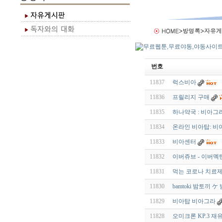
번호
11837
럭스비아
11836
프릴리지 구매
11835
하나약국 : 비아그라 구
11834
온라인 비아탑: 
11833
비아센터
11832
이버쥬브 - 이버멕틴 
11831
먹는 코로나 치료제
11830
bamtoki 밤토끼
11829
비아탑 비아그라
11828
오미크론 KP.3 재