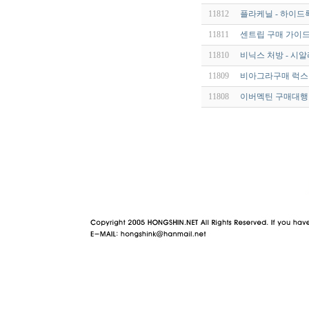
11812
플라케닐 - 하이드록
11811
센트립 구매 가이
11810
비닉스 처방 - 시알
11809
비아그라구매 럭스
11808
이버멕틴 구매대행 
야동 사이트