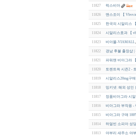
11827
럭스비아
11826
맨스조이 【 Vbvv.t
11825
한국의 시알리스 【 v
11824
시알리스효과 【 vbk
11823
비아몰-VIAMALL
11822
경남 후불 출장샵 |
11821
파워맨 비아그라 【 V
11820
토렌트쓱 시즌2 -
11819
시알리스20mg구매 【 
11818
밍키넷: 해외 성인
11817
정품비아그라 시알
11816
비아그라 부작용 -
11815
비아그라 구매 10
11814
하얼빈 소피아 성
11813
야부리 새주소 야부