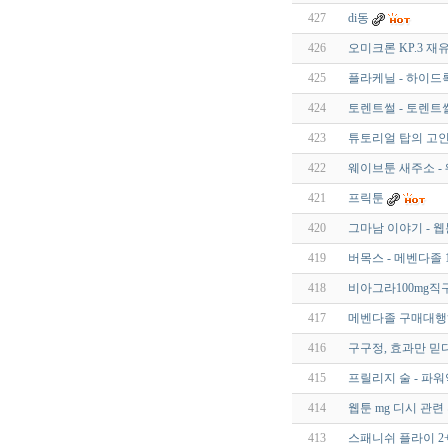
427
di동
426
오미크론 KP.3 재
425
플라케닐 - 하이드록
424
토렌트썰 - 토렌트
423
튜토리얼 탑의 고인
422
웨이브툰 새주소 -
421
프릭툰
420
그마남 이야기 - 
419
버목스 - 메벤다졸 1
418
비아그라100mg직구 
417
메벤다졸 구매대행하
416
구구정, 효과만 믿
415
프릴리지 술 - 파
414
웹툰 mg 디시 관련
413
스패니쉬 플라이 2