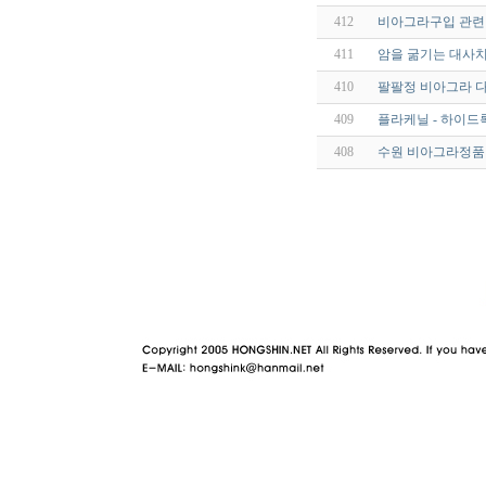
412
비아그라구입 관련 
411
암을 굶기는 대사치
410
팔팔정 비아그라 다
409
플라케닐 - 하이드록
408
수원 비아그라정품 qld
야동 사이트