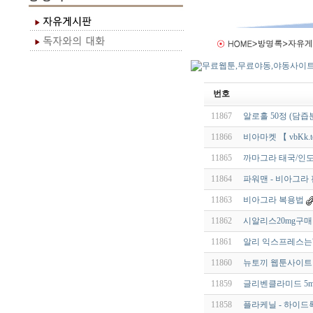
번호
11867
알로홀 50정 (담
11866
비아마켓 【 vbKk.t
11865
까마그라 태국/인도
11864
파워맨 - 비아그라 판매
11863
비아그라 복용법
11862
시알리스20mg구매
11861
알리 익스프레스는
11860
뉴토끼 웹툰사이트 
11859
글리벤클라미드 5mg
11858
플라케닐 - 하이드록