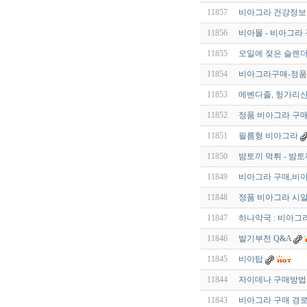
11857
비아그라 건강정보
11856
비아몰 - 비아그라
11855
오일에 젖은 슬렌더
11854
비아그라구매-정
11853
메벤다졸, 헝가리산 
11852
정품 비아그라 구
11851
필름형 비아그라
11850
밤토끼 먹튀 - 밤토
11849
비아그라 구매,비
11848
정품 비아그라 시
11847
하나약국 : 비아그라 구
11846
발기부전 Q&A
11845
비아탑
11844
자이데나 구매방법 -
11843
비아그라 구매 경