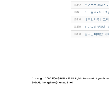
11842
위너토토 공식 사이
11841
이버쥬브 - 이버멕틴 
11840
【국민약국】 고객 
11839
비아그라 부작용 - 
11838
온라인 비아탑: 
야동 사이트