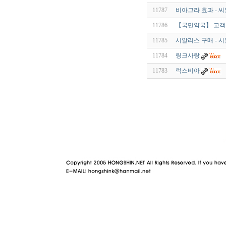
11787
비아그라 효과 - 씨
11786
【국민약국】 고객 만족
11785
시알리스 구매 - 
11784
링크사랑
11783
럭스비아
야동 사이트