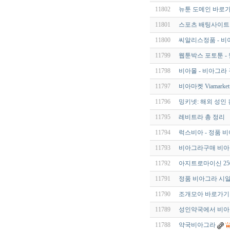
11802
뉴툰 도메인 바로가기
11801
스포츠 배팅사이트
11800
씨알리스정품 - 비
11799
웹툰박스 포토툰 -
11798
비아몰 - 비아그라
11797
비아마켓 Viamarket
11796
밍키넷: 해외 성인
11795
레비트라 총 정리 【 v
11794
럭스비아 - 정품 비
11793
비아그라구매 비아
11792
아지트로마이신 250m
11791
정품 비아그라 시알리스
11790
조개모아 바로가기 
11789
성인약국에서 비아
11788
약국비아그라