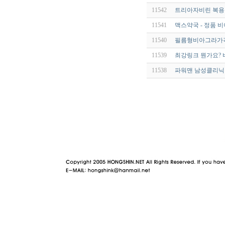
11542
트리아자비린 복용방
11541
맥스약국 - 정품 
11540
필름형비아그라가
11539
최강링크 뭔가요? 바
11538
파워맨 남성클리닉 【 
야동 사이트