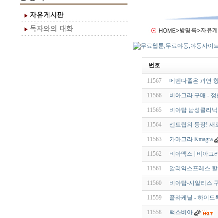
번호
11567
메벤다졸은 과연 항
11566
비아그라 구매 - 정품
11565
비아탑 남성클리닉
11564
센트립의 등장! 새
11563
카마그라 Kmagra
11562
비아맥스 | 비아그라
11561
알리익스프레스 할
11560
비아탑-시알리스 
11559
플라케닐 - 하이드록
11558
럭스비아