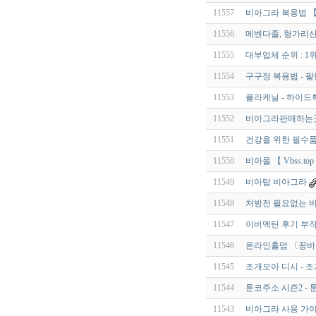
11557
비아그라 복용법 【 v
11556
메벤다졸, 헝가리산 
11555
대부업체 순위 : 1
11554
구구정 복용법 - 팔
11553
플라케닐 - 하이드록
11552
비아그라판매하는
11551
건강을 위한 필수품
11550
비아몰 【 Vbss.top
11549
비아탑 비아그라
11548
처방전 필요없는 비아
11547
이버멕틴 후기 부작용
11546
온라인홀덤 〔꽁바
11545
조개모아 디시 - 
11544
툰코주소 시즌2 -
11543
비아그라 사용 가이드 