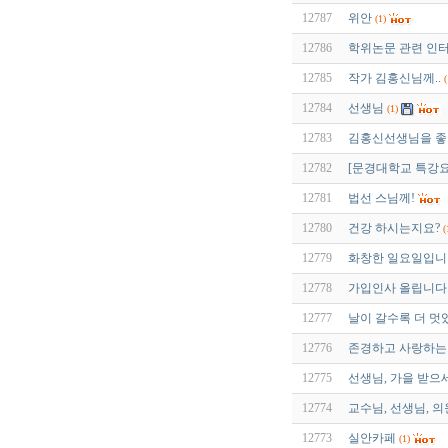
12787
위안
(1)
12786
학위논문 관련 인
12785
작가 김홍신님께..
(
12784
선생님
(1)
12783
김홍신선생님을 좋
12782
[문경대학교 특강요
12781
법선 스님께!
12780
건강 하시는지요?
(
12779
화창한 일요일입니다
12778
가입인사 올립니다
12777
날이 갈수록 더 멋
12776
존경하고 사랑하는
12775
선생님, 가을 받으
12774
교수님, 선생님, 
12773
실안카페
(1)