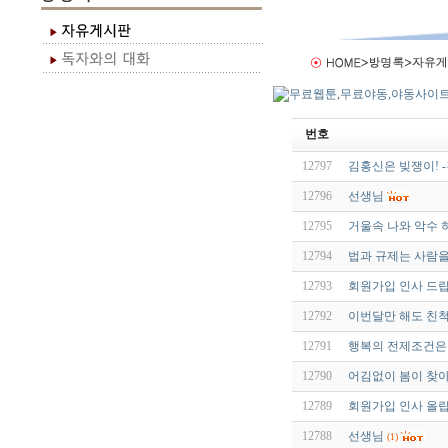
번호
12797
김홍신은 빚쟁이! 
12796
선생님
12795
거울속 나와 악수 하기
12794
법과 규제는 사람을 살
12793
회원가입 인사 드
12792
이번달만 해도 친
12791
행복의 전제조건은
12790
어김없이 봄이 찾
12789
회원가입 인사 올
12788
선생님
(1)