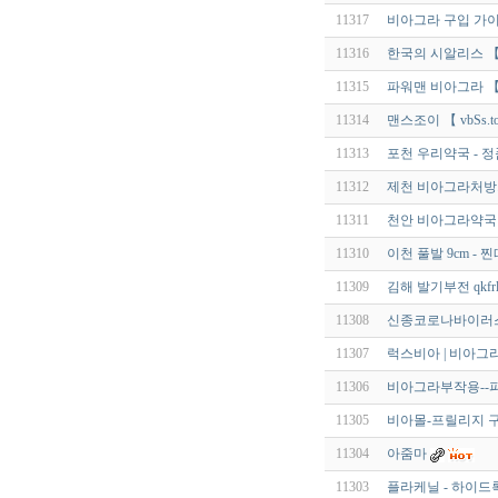
11317
비아그라 구입 가이
11316
한국의 시알리스 【 v
11315
파워맨 비아그라 【 V
11314
맨스조이 【 vbSs.t
11313
포천 우리약국 - 
11312
제천 비아그라처방
11311
천안 비아그라약국 qld
11310
이천 풀발 9cm - 
11309
김해 발기부전 qkfrl
11308
신종코로나바이러스(S
11307
럭스비아 | 비아그
11306
비아그라부작용--
11305
비아몰-프릴리지 
11304
아줌마
11303
플라케닐 - 하이드록