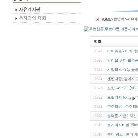
번호
11327
이버쥬브 - 이버멕틴 
11326
건강을 위한 필수품
11325
시알리스 효능 궁금
11324
펜벤다졸, 강아지 
11323
포항 24약국 【vBjj.t
11322
프릴리지 60mg
11321
주주티비 - 주주티
11320
블랙툰 시즌2 최신 
11319
트리아자비린 250m
11318
툰더 링크 - 툰더