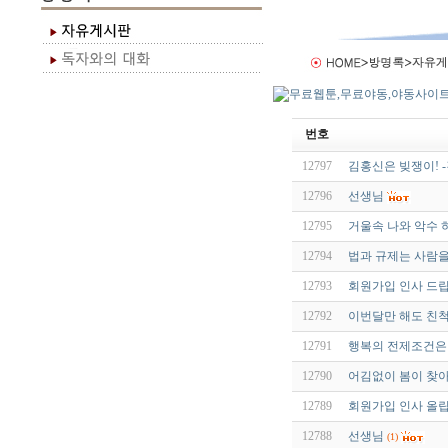
번호
12797
김홍신은 빚쟁이! 
12796
선생님
12795
거울속 나와 악수 하기
12794
법과 규제는 사람을 살
12793
회원가입 인사 드
12792
이번달만 해도 친
12791
행복의 전제조건은
12790
어김없이 봄이 찾
12789
회원가입 인사 올
12788
선생님
(1)