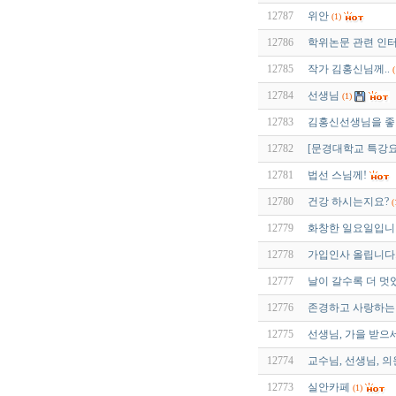
12787
위안
(1)
12786
학위논문 관련 인
12785
작가 김홍신님께..
(
12784
선생님
(1)
12783
김홍신선생님을 좋
12782
[문경대학교 특강요
12781
법선 스님께!
12780
건강 하시는지요?
(
12779
화창한 일요일입니다
12778
가입인사 올립니다
12777
날이 갈수록 더 멋
12776
존경하고 사랑하는
12775
선생님, 가을 받으
12774
교수님, 선생님, 
12773
실안카페
(1)