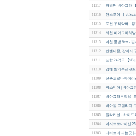
11317
파워맨 비아그라 【 V
11316
맨스조이 【 vbSs.t
11315
포천 우리약국 - 
11314
제천 비아그라처방
11313
이천 풀발 9cm - 
11312
펜벤다졸, 강아지 
11311
포항 24약국 【vBjj.t
11310
김해 발기부전 qkfrl
11309
신종코로나바이러스(S
11308
럭스비아 | 비아그
11307
비아그라부작용--
11306
비아몰-프릴리지 
11305
플라케닐 - 하이드록
11304
아지트로마이신 250m
11303
레비트라 파는곳 | 