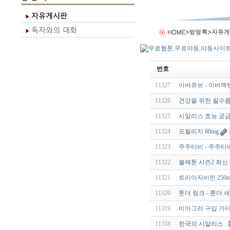
번호
11327
이버쥬브 - 이버멕틴 
11326
건강을 위한 필수품
11325
시알리스 효능 궁금
11324
프릴리지 60mg
11323
주주티비 - 주주티
11322
블랙툰 시즌2 최신 
11321
트리아자비린 250m
11320
툰더 링크 - 툰더
11319
비아그라 구입 가이
11318
한국의 시알리스 【 v