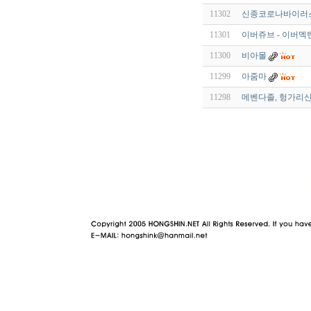
11302
신종코로나바이러스(S
11301
이버쥬브 - 이버멕틴 
11300
비아몰
11299
아줌마
11298
메벤다졸, 헝가리산 
야동 사이트