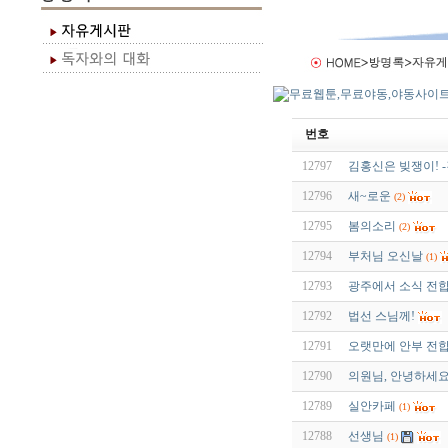
번호
12797
김홍신은 빚쟁이! 
12796
새~로운
(2)
12795
봄의소리
(2)
12794
부처님 오신날
(1)
12793
광주에서 소식 전합
12792
법선 스님께!
12791
오랫만에 안부 전
12790
의원님, 안녕하세요 
12789
실안카페
(1)
12788
선생님
(1)