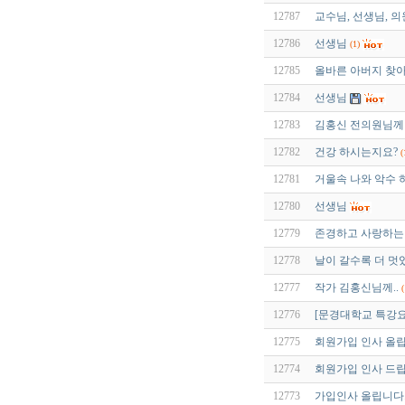
12787
교수님, 선생님, 
12786
선생님
(1)
12785
올바른 아버지 찾
12784
선생님
12783
김홍신 전의원님께 
12782
건강 하시는지요?
(
12781
거울속 나와 악수 하기
12780
선생님
12779
존경하고 사랑하는
12778
날이 갈수록 더 멋
12777
작가 김홍신님께..
(
12776
[문경대학교 특강요
12775
회원가입 인사 올
12774
회원가입 인사 드
12773
가입인사 올립니다