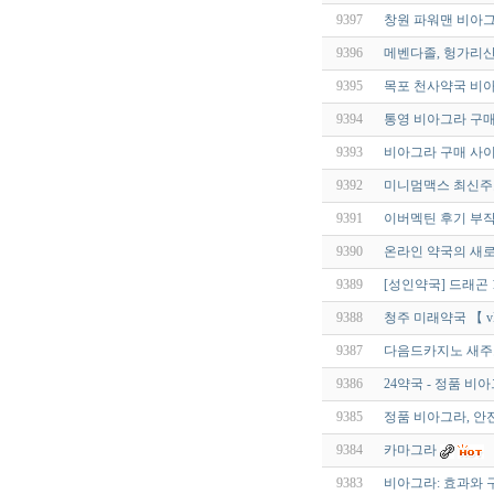
9397
창원 파워맨 비아그라 
9396
메벤다졸, 헝가리산 
9395
목포 천사약국 비아그라
9394
통영 비아그라 구매 
9393
비아그라 구매 사이트 
9392
미니멈맥스 최신주소
9391
이버멕틴 후기 부작용
9390
온라인 약국의 새로
9389
[성인약국] 드래곤 1
9388
청주 미래약국 【 vEb
9387
다음드카지노 새주소
9386
24약국 - 정품 비
9385
정품 비아그라, 안
9384
카마그라
9383
비아그라: 효과와 