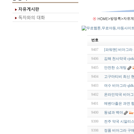
번호
9407
[파워맨] 비아그라
9406
김해 천사약국 cjstkd
9405
안전한 소개팅
9404
고구마티비 최신 현재
9403
여수 비아그라 qldkr
9402
온라인약국 비아그
9401
메벤다졸은 과연 항
9400
동녘과 백야
9399
전주 약국 시알리스
9398
정품 비아그라 구매