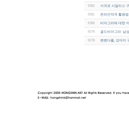
9382
서귀포 시알리스 
9381
온라인약국 활용법
9380
비아그라에 대한 이
9379
골드비아그라: 남성
9378
펜벤다졸, 강아지 
야동 사이트