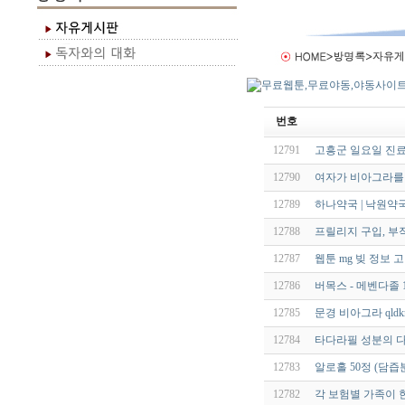
번호
12791
고흥군 일요일 진료
12790
여자가 비아그라를
12789
하나약국 | 낙원약
12788
프릴리지 구입, 부
12787
웹툰 mg 빚 정보 
12786
버목스 - 메벤다졸 1
12785
문경 비아그라 qldkr
12784
타다라필 성분의 다
12783
알로홀 50정 (담
12782
각 보험별 가족이 