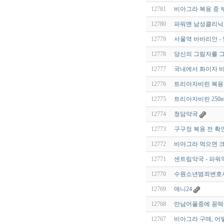
12781
비아그라 복용 중 
12780
파워맨 남성클리닉 
12779
서울역 바바리안 -
12778
당신의 그림자를 그
12777
국내에서 화이자 
12776
트리아자비린 복용방
12775
트리아자비린 250m
12774
청담약국
12773
구구정 복용 전 확
12772
비아그라 먹으면 크
12771
센트립약국 - 파워
12770
수원소년범죄변호
12769
애니24
12768
만남어플중에 꽁떡
12767
비아그라 구매, 어