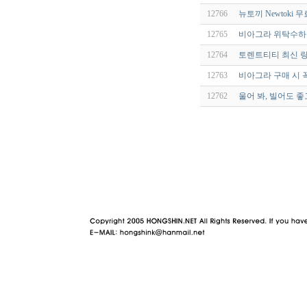
12766
뉴토끼 Newtoki
12765
비아그라 위탁수하물
12764
토렌트티티 최신 링
12763
비아그라 구매 시 
12762
울어 봐, 빌어도 좋고
야동 사이트