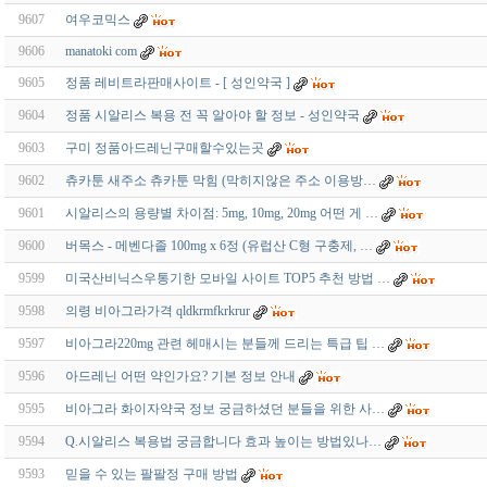
9607
여우코믹스
9606
manatoki com
9605
정품 레비트라판매사이트 - [ 성인약국 ]
9604
정품 시알리스 복용 전 꼭 알아야 할 정보 - 성인약국
9603
구미 정품아드레닌구매할수있는곳
9602
츄카툰 새주소 츄카툰 막힘 (막히지않은 주소 이용방…
9601
시알리스의 용량별 차이점: 5mg, 10mg, 20mg 어떤 게 …
9600
버목스 - 메벤다졸 100mg x 6정 (유럽산 C형 구충제, …
9599
미국산비닉스우통기한 모바일 사이트 TOP5 추천 방법 …
9598
의령 비아그라가격 qldkrmfkrkrur
9597
비아그라220mg 관련 헤매시는 분들께 드리는 특급 팁 …
9596
아드레닌 어떤 약인가요? 기본 정보 안내
9595
비아그라 화이자약국 정보 궁금하셨던 분들을 위한 사…
9594
Q.시알리스 복용법 궁금합니다 효과 높이는 방법있나…
9593
믿을 수 있는 팔팔정 구매 방법