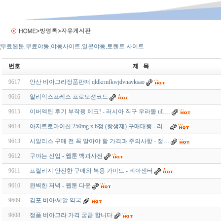
번호
제 목
9617
안산 비아그라정품판매 qldkrmfkwjdvnavksao
9616
알리익스프레스 프로모션코드
9615
이버멕틴 후기 부작용 체크! - 러시아 직구 우라몰 uL…
9614
아지트로마이신 250mg x 6정 (항생제) 구매대행 - 러…
9613
시알리스 구매 전 꼭 알아야 할 가격과 주의사항 - 정…
9612
구야는 신입 - 웹툰 백과사전
9611
프릴리지 안전한 구매와 복용 가이드 - 비아센터
9610
완벽한 저녁 - 웹툰 다운
9609
김포 비아/씨알 약국
9608
정품 비아그라 가격 궁금 합니다