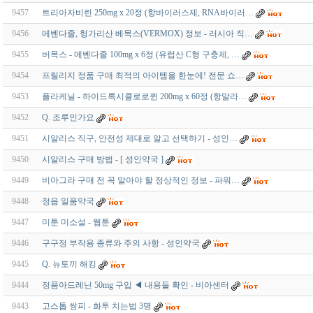
9457
트리아자비린 250mg x 20정 (항바이러스제, RNA바이러…
9456
메벤다졸, 헝가리산 베목스(VERMOX) 정보 - 러시아 직…
9455
버목스 - 메벤다졸 100mg x 6정 (유럽산 C형 구충제, …
9454
프릴리지 정품 구매 최적의 아이템을 한눈에! 전문 쇼…
9453
플라케닐 - 하이드록시클로로퀸 200mg x 60정 (항말라…
9452
Q. 조루인가요
9451
시알리스 직구, 안전성 제대로 알고 선택하기 - 성인…
9450
시알리스 구매 방법 - [ 성인약국 ]
9449
비아그라 구매 전 꼭 알아야 할 정상적인 정보 - 파워…
9448
정읍 일품약국
9447
미툰 미소설 - 웹툰
9446
구구정 부작용 종류와 주의 사항 - 성인약국
9445
Q. 뉴토끼 해킹
9444
정품아드레닌 50mg 구입 ◀ 내용들 확인 - 비아센터
9443
고스톱 쌍피 - 화투 치는법 3명