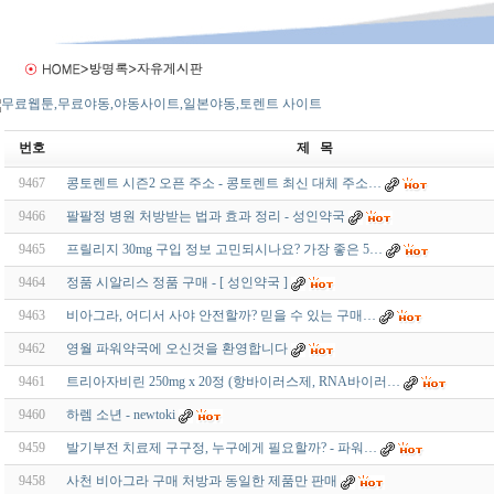
번호
제 목
9467
콩토렌트 시즌2 오픈 주소 - 콩토렌트 최신 대체 주소…
9466
팔팔정 병원 처방받는 법과 효과 정리 - 성인약국
9465
프릴리지 30mg 구입 정보 고민되시나요? 가장 좋은 5…
9464
정품 시알리스 정품 구매 - [ 성인약국 ]
9463
비아그라, 어디서 사야 안전할까? 믿을 수 있는 구매…
9462
영월 파워약국에 오신것을 환영합니다
9461
트리아자비린 250mg x 20정 (항바이러스제, RNA바이러…
9460
하렘 소년 - newtoki
9459
발기부전 치료제 구구정, 누구에게 필요할까? - 파워…
9458
사천 비아그라 구매 처방과 동일한 제품만 판매