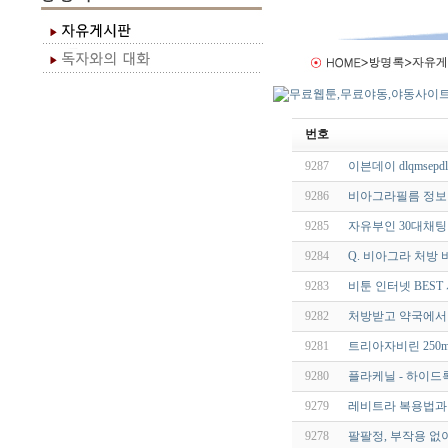
번호
9287
이븐데이 dlqmsepdl
9286
비아그라필름 정보
9285
자유부인 30대채팅
9284
Q. 비아그라 처방
9283
비툰 인터넷 BEST 
9282
처방받고 약국에서 
9281
트리아자비린 250m
9280
플라케닐 - 하이드록
9279
레비트라 복용법과 
9278
팔팔정, 부작용 없