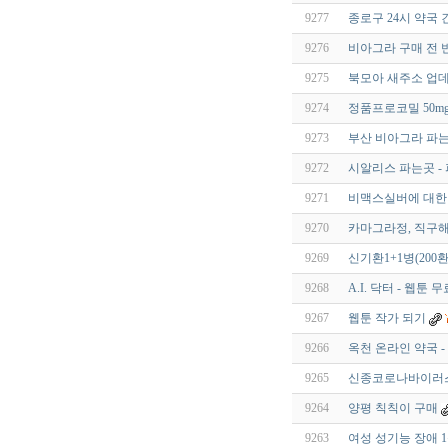
9277
종로구 24시 약국 
9276
비아그라 구매 전 
9275
북모아 새주소 업데
9274
정품프로코밀 50m
9273
부산 비아그라 파는
9272
시알리스 파는곳 -
9271
비맥스실버에 대한 
9270
카마그라정, 직구해
9269
신기환1+1병(200환
9268
A.I. 닥터 - 웹툰
9267
웹툰 작가 되기
9266
옥천 온라인 약국 
9265
신종코로나바이러스(S
9264
양평 칙칙이 구매
9263
여성 성기능 장애 