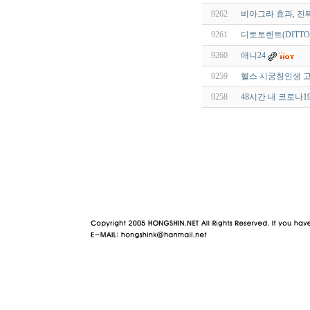
9262
비아그라 효과, 진
9261
디토토렌트(DITTO
9260
애니24
9259
헬스 시궁창인생 고
9258
48시간 내 코로나1
야동 사이트