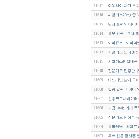
11617
야동하이 차단 우회
11616
씨알리스20mg 중요한
11615
남성 활력의 데이터
11614
유부 천국 - 근처 
11613
이버쥬브 - 이버멕틴 
11612
시알리스 인터넷정
11611
시알리스당일배송 
11610
전문가도 인정한 
11609
아드레닌 낱개 구매
11608
킬링 달링 베이비-
11607
신종코로나바이러스(S
11606
기침, 누런 가래 뚝
11605
전문가도 인정한 뉴
11604
플라케닐 - 하이드록
11603
무료 웹툰 플랫폼 