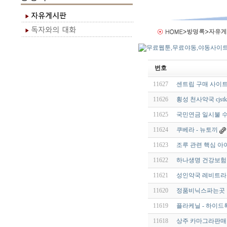
번호
11627
센트립 구매 사이트
11626
횡성 천사약국 cjstkd
11625
국민연금 일시불 
11624
쿠베라 - 뉴토끼
11623
조루 관련 핵심 아
11622
하나생명 건강보험
11621
성인약국 레비트라 
11620
정품비닉스파는곳 핫
11619
플라케닐 - 하이드록
11618
상주 카마그라판매