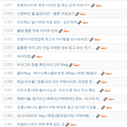
11377
토렌트사이트 추천 사이트 및 최신 순위 바로가기
11376
시한부인 줄 알았어요! - 웹툰 무료보기
11375
아드레닌 발기부전 치료 정보 - 성인약국
11374
불법 웹툰 무료 사이트 순위
11373
포항이사전문업체 최고의 아이템을 만나보세요!
11372
필름형 비아그라 구입 자세한 정보 믿고 보는 인기 …
11371
늑대닷컴
11370
비아그라 정품 확인카마그라 50mg
11369
플라케닐 - 하이드록시클로로퀸 200mg x 60정 (항말라…
11368
하남 비아몰 | 정품 비아그라 구매사이트, 안전한 온…
11367
카인드툰 대체 들어가는곳 - 카인드툰 최신 주소 확인…
11366
메벤다졸, 헝가리산 베목스(VERMOX) 정보 - 러시아 직…
11365
정품스페니쉬 플라이구매 제대로 알고 싶다면 이곳을 …
11364
피나스테리드 5mg x 90정 (탈모방지제) 구매대행 - …
11363
씨알리스직구 관련 후회 없는 곳