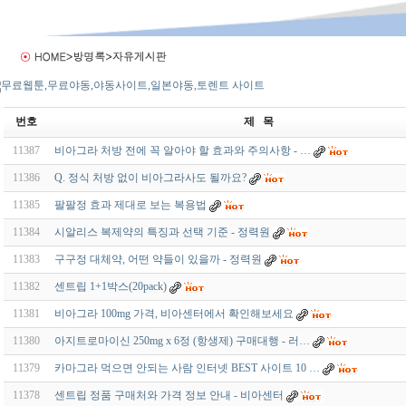
번호
제 목
11387
비아그라 처방 전에 꼭 알아야 할 효과와 주의사항 - …
11386
Q. 정식 처방 없이 비아그라사도 될까요?
11385
팔팔정 효과 제대로 보는 복용법
11384
시알리스 복제약의 특징과 선택 기준 - 정력원
11383
구구정 대체약, 어떤 약들이 있을까 - 정력원
11382
센트립 1+1박스(20pack)
11381
비아그라 100mg 가격, 비아센터에서 확인해보세요
11380
아지트로마이신 250mg x 6정 (항생제) 구매대행 - 러…
11379
카마그라 먹으면 안되는 사람 인터넷 BEST 사이트 10 …
11378
센트립 정품 구매처와 가격 정보 안내 - 비아센터