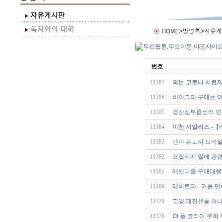
번호
11387
먹는 코로나 치료제
11386
비아그라 구매는 어
11385
경산심부름센터 인기
11384
이천 시알리스 -
11383
덴마 뉴토끼 모바일
11382
프릴리지 일베 관련
11381
메벤다졸 구매대행하
11380
레비트라 - 커플 
11379
고양 대진유통 하나
11378
Di 동 코리아 우회