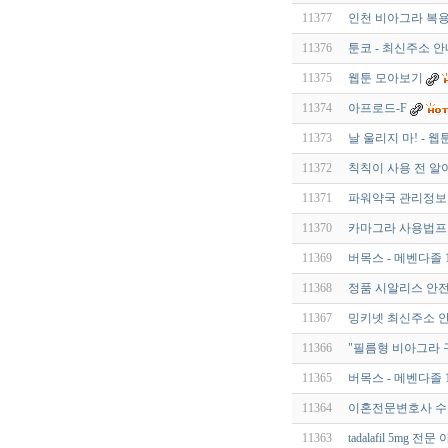
11377
인천 비아그라 복
11376
툰코 - 최신주소 
11375
웹툰 모아보기
11374
아프로드-F
11373
날 울리지 마! - 웹
11372
칙칙이 사용 전 알
11371
파워약국 관리정보 
11370
카마그라 사용법프
11369
버목스 - 메벤다졸 1
11368
정품 시알리스 안전
11367
밍키넷 최신주소 안
11366
"필름형 비아그라 구
11365
버목스 - 메벤다졸 1
11364
이혼전문변호사 수임
11363
tadalafil 5mg