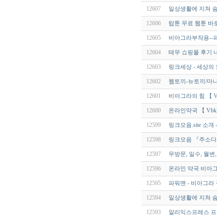
12607
일상생활에 지쳐 숨
12606
탑툰 무료 웹툰 바
12605
비아그라부작용--파워
12604
테무 쇼핑몰 후기 내
12603
링크세상 - 세상의
12602
웹토끼-뉴토끼/마나
12601
비아그라의 힘 【 Vb
12600
온라인약국 【 Vbkk
12599
링크모음.site 소
12598
링크모음 『주소다
12597
무방문, 일수, 월변,
12596
온라인 약국 비아
12595
파워맨 - 비아그라
12594
일상생활에 지쳐 숨
12593
알리익스프레스 프