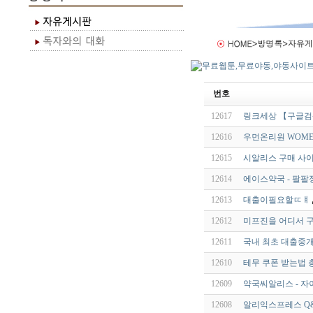
번호
12617
링크세상 【구글검
12616
우먼온리원 WOMEN
12615
시­알리스 구매 사
12614
에이스약국 - 팔팔
12613
대출이필요할ㅤㄸㅒㅤ
12612
미프진을 어디서 구
12611
국내 최초 대출중개
12610
테무 쿠폰 받는법 
12609
약국씨알리스 - 자
12608
알리익스프레스 Q