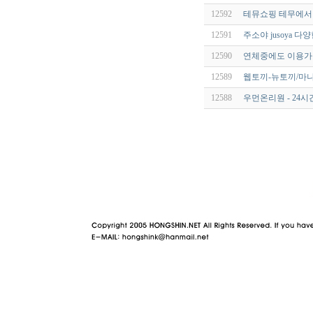
12592
테뮤쇼핑 테무에서
12591
주소야 jusoya 
12590
연체중에도 이용가능OK
12589
웹토끼-뉴토끼/마나
12588
우먼온리원 - 24
야동 사이트