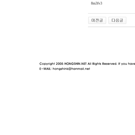
8m3fv3
야동 사이트