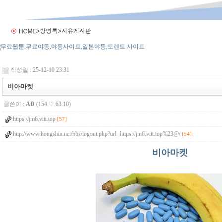
작성일 : 25-12-10 23:31
비아마켓
글쓴이 :
AD
(154.♡.63.10)
https://jm6.vitt.top
[57]
http://www.hongshin.net/bbs/logout.php?url=https://jm6.vitt.top%23@/
[54]
비아마켓