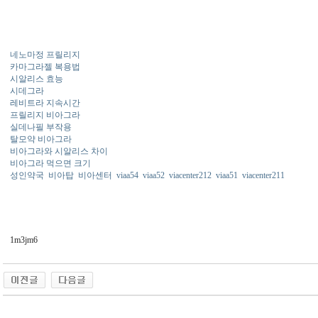
네노마정 프릴리지
카마그라젤 복용법
시알리스 효능
시데그라
레비트라 지속시간
프릴리지 비아그라
실데나필 부작용
탈모약 비아그라
비아그라와 시알리스 차이
비아그라 먹으면 크기
성인약국
비아탑
비아센터
viaa54
viaa52
viacenter212
viaa51
viacenter211
1m3jm6
동 사이트