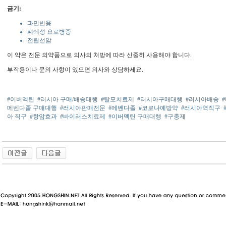
금기:
과민반응
폐쇄성 요로병증
전립선암
이 약은 전문 의약품으로 의사의 처방에 따라 신중히 사용해야 합니다.
부작용이나 문의 사항이 있으면 의사와 상담하세요.
#이버멕틴
#러시아 구매/배송대행
#탈모치료제
#러시아구매대행
#러시아배송
메벤다졸 구매대행
#러시아판매전문
#메벤다졸
#코로나예방약
#러시아역직구
아 직구
#항암효과
#바이러스치료제
#이버멕틴 구매대행
#구충제
동 사이트