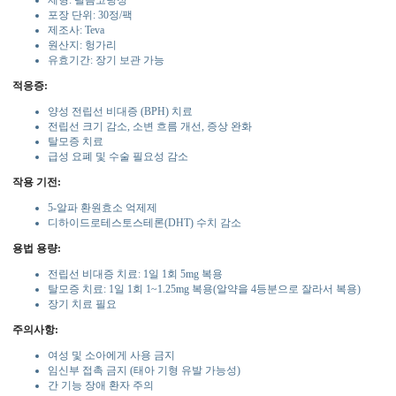
제형: 필름코팅정
포장 단위: 30정/팩
제조사: Teva
원산지: 헝가리
유효기간: 장기 보관 가능
적응증:
양성 전립선 비대증 (BPH) 치료
전립선 크기 감소, 소변 흐름 개선, 증상 완화
탈모증 치료
급성 요폐 및 수술 필요성 감소
작용 기전:
5-알파 환원효소 억제제
디하이드로테스토스테론(DHT) 수치 감소
용법 용량:
전립선 비대증 치료: 1일 1회 5mg 복용
탈모증 치료: 1일 1회 1~1.25mg 복용(알약을 4등분으로 잘라서 복용)
장기 치료 필요
주의사항:
여성 및 소아에게 사용 금지
임신부 접촉 금지 (태아 기형 유발 가능성)
간 기능 장애 환자 주의