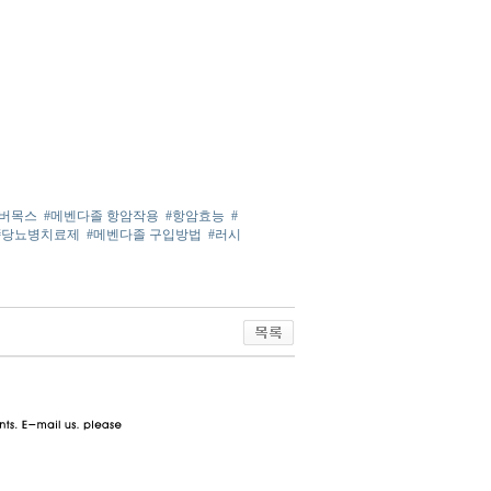
#버목스
#메벤다졸 항암작용
#항암효능
#
#당뇨병치료제
#메벤다졸 구입방법
#러시