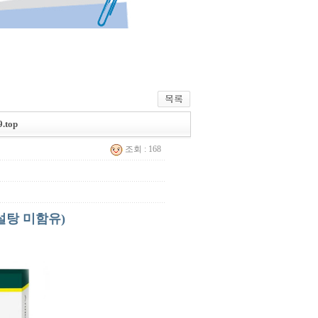
top
조회 : 168
설탕 미함유)