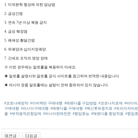
1. 미적분학 형성에 의한 담낭염
2. 급성간염
3. 연속 7년 이상 복용 금지
4. 급성 췌장염
5. 폐쇄성 황달간염
6. 위궤양과 십이지장궤양
7. 간세포 조직의 영양 장애
※ 이런 경우에는 알로홀을 복용하지 마세요.
◈ 알로홀 설명서와 알로홀 공식 사이트를 참고하여 번역한 내용입니다.
◈ 러시아 정품 알로홀에는 설탕이 전혀 함유되어 있지 않습니다.
#코로나예방약
#이버멕틴 구매대행
#메벤다졸 구입방법
#코로나치료제
#바이
구매대행
#러시아구매대행
#메벤다졸 구매대행
#백신후유증치료
#트리아자비
졸
#부작용적은항암제
#러시아판매전문
#항암효능
#메벤다졸 항암작용
#항암