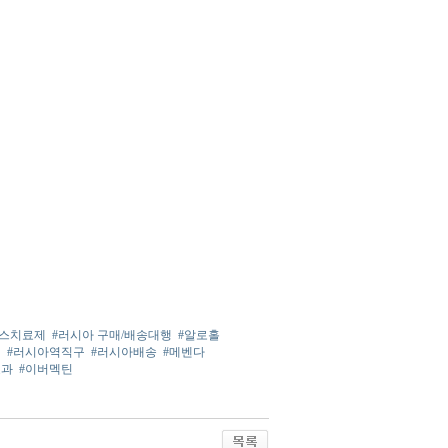
러스치료제
#러시아 구매/배송대행
#알로홀
린
#러시아역직구
#러시아배송
#메벤다
효과
#이버멕틴