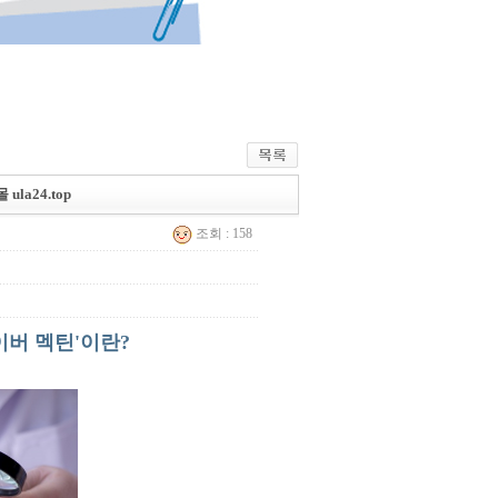
la24.top
조회 : 158
이버 멕틴'이란?