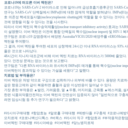
코로나19에 떠오른 이버 멕틴은?
코로나19는 SARS-CoV-2 바이러스로 인해 일어나며 급성호흡기증후군인 SARS-C
연구는 SARS-CoV 단백질에서 IMPα/β1에 대한 잠재적 역할을 밝혀냈다. IMPα/β
호·의존성 핵세포질사멸(nucleocytoplasmic shutting)에 역할을 할 수 있다는 
것에 영향을 미칠 수 있다는 것을 시사한다.
따라서 이버 멕틴의 핵수송억제활성(nuclear transport inhibitory activity) 효과는
이 설명했다. 이버 멕틴은 이전에 통합 단백질의 핵수입(nuclear import) 및 HIV-
연구팀은 코로나19 감염증에서 배양된 Australia/VIC01/2020 배양주를 vERO/H
멕틴을 투여했다.
그 결과, 이버 멕틴을 투여한 세포의 상청액에 24시간 이내 RNA 바이러스는 93% 
줄은 것으로 나타났다.
48시간이 지나자 대조군에 비해 이버 멕틴 치료는 RNA 바이러스가 5000배 줄었다.
았다. 안전성 문제는 없는 것으로 보고됐다.
연구팀은 "다른 RNA 바이러스와 유사하게 IMPα/β1 매개를 통해 핵수입(nuclear 
이버멕틴이 효과적일 수 있다는 가설을 세웠다"고 말했다.
치료법 및 부작용은?
이버 멕틴은 처방 약으로 구강으로 섭취하거나 피부에 바를 수 있다. 용량은 치료
같은 항응고제와 같이 복용하면 출혈과 같은 이상반응이 일어날 수 있다.
가장 흔한 부작용은 ▲발진, 가려움증, 열 ▲두통, 어지러움, 근육통 ▲메스꺼움, 설
한편 식품의약품안전처는 이버 멕틴의 안전성이 입증되지 않아 "일반적으로 구충제
려면 임상시험 등 추가 연구가 필요하다"고 밝혔다.
#러시아구매대행
#항암효능
#알로홀 구매대행
#메벤다졸
#구충제
#코로나예방
모치료제
#코로나백신디톡스
#버목스
#러시아 직구
#항암효과
#부작용적은항
이버멕틴 구매대행
#러시아배송
#이버멕틴
#당뇨병치료제