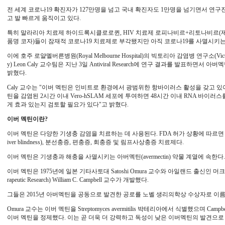
전 세계 코로나19 확진자가 127만명을 넘고 국내 확진자도 1만명을 넘기면서 연구
고 발 빠르게 움직이고 있다.
특히 말라리아 치료제 하이드록시클로로퀸, HIV 치료제 로피나비르+리토나비르(제
품명 코자)들이 잠재적 코로나19 치료제로 부각됐지만 아직 코로나19를 사멸시키
이에 호주 로얄멜버른병원(Royal Melbourne Hospital)의 빅토리아 감염병 연구소(Victorian Infe
y) Leon Caly 교수팀은 지난 3일 Antiviral Research에 연구 결과를 발표하면
밝혔다.
Caly 교수는 "이버 멕틴은 인비트로 환경에서 광범위한 항바이러스 활성을 갖고 있
틴을 감염된 2시간 이내 Vero-hSLAM 세포에 투여하면 48시간 이내 RNA 바이러스
게 효과 있는지 검토할 필요가 있다"고 밝혔다.
이버 멕틴이란?
이버 멕틴은 다양한 기생충 감염을 치료하는 데 사용된다. FDA 허가 상황에 따르면 이버멕
iver blindness), 분선충증, 편충증, 회충증 및 림프사상충증 치료제다.
이버 멕틴은 기생충과 해충을 사멸시키는 아버멕틴(avermectin) 약물 계열에 속한다
이버 멕틴은 1975년에 일본 기타사토대 Satoshi Omura 교수와 아일랜드 출신인 머크테라퓨틱
rapeutic Research) William C. Campbell 교수가 개발했다.
그들은 2015년 아버멕틴을 공동으로 발견한 공로를 노벨 생리의학상 수상자로 이
Omura 교수는 이버 멕틴을 Streptomyces avermitilis 박테리아에서 식별했으며 Ca
이버 멕틴을 정제했다. 이는 곧 더욱 더 강력하고 독성이 낮은 이버멕틴의 발견으로