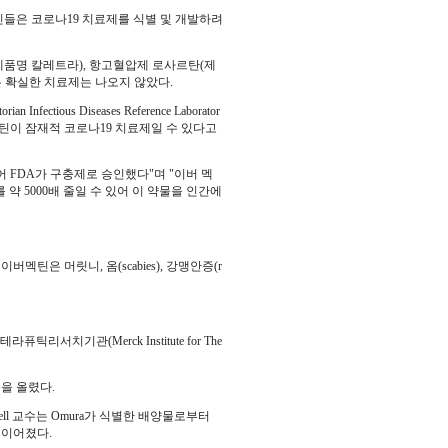
진들은 코로나19 치료제를 식별 및 개발하려
품명 칼레트라), 항고혈압제 로사르탄(제
는 확실한 치료제는 나오지 않았다.
ctious Diseases Reference Laborator
서 아버멕틴이 잠재적 코로나19 치료제일 수 있다고
어 FDA가 구충제로 승인했다"며 "이버 멕
를 약 5000배 줄일 수 있어 이 약물을 인간에
틴은 머릿니, 옴(scabies), 강맹안증(r
.
리서치기관(Merck Institute for The
름을 올렸다.
mpbell 교수는 Omura가 식별한 배양물로부터
 이어졌다.