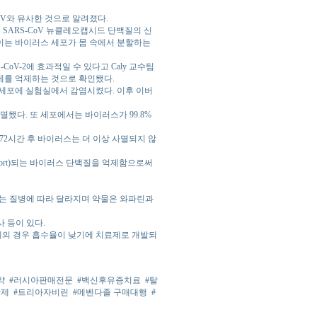
oV와 유사한 것으로 알려졌다.
1는 SARS-CoV 뉴클레오캡시드 단백질의 신
것이다. 이는 바이러스 세포가 몸 속에서 분할하는
 SARS-CoV-2에 효과적일 수 있다고 Caly 교수팀
1 복제를 억제하는 것으로 확인됐다.
slam 세포에 실험실에서 감염시켰다. 이후 이버
사멸됐다. 또 세포에서는 바이러스가 99.8%
 72시간 후 바이러스는 더 이상 사멸되지 않
import)되는 바이러스 단백질을 억제함으로써
하는 질병에 따라 달라지며 약물은 와파린과
사 등이 있다.
의 경우 흡수율이 낮기에 치료제로 개발되
약
#러시아판매전문
#백신후유증치료
#탈
암제
#트리아자비린
#메벤다졸 구매대행
#