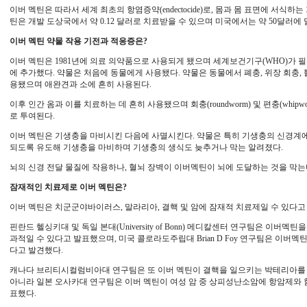
이버 멕틴은 따라서 세계 최초의 항염증약(endectocide)로, 몸과 몸 표면에 서식
틴은 개발 도상국에서 약 0.12 달러로 치료받을 수 있으며 미국에서는 약 50달러에
이버 멕틴 약물 작용 기전과 적응증은?
이버 멕틴은 1981년에 의료 의약품으로 사용되게 됐으며 세계보건기구(WHO)가 필수 의약품 목록(
에 추가했다. 약물은 처음에 동물에게 사용됐다. 약물은 동물에서 폐충, 위장 회충, 뿔파
용됐으며 애완견과 소에 흔히 사용된다.
이후 인간 옴과 이를 치료하는 데 흔히 사용됐으며 회충(roundworm) 및 편충(whi
로 투여된다.
이버 멕틴은 기생충을 마비시킨 다음에 사멸시킨다. 약물은 특히 기생충의 신경계에
되도록 유도해 기생충을 마비하며 기생충의 생식도 늦추거나 막는 알려졌다.
뇌의 신경 전달 물질에 작용하나, 혈뇌 장벽이 이버멕틴이 뇌에 도달하는 것을 막는
잠재적인 치료제로 이버 멕틴은?
이버 멕틴은 치군군야바이러스, 말라리아, 결핵 및 암에 잠재적 치료제일 수 있다고
핀란드 헬싱키대 및 독일 본대(University of Bonn) 메디칼센터 연구팀은 이버멕틴을 치
과적일 수 있다고 발표했으며, 미국 콜로라도주립대 Brian D Foy 연구팀은 이버멕
다고 발견했다.
캐나다 브리티시컬럼비아대 연구팀은 또 이버 멕틴이 결핵을 일으키는 박테리아를 
아니라 일본 오사카대 연구팀은 이버 멕틴이 여성 암 중 상피성난소암에 항암제와 
표했다.