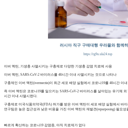
러시아 직구 구매대행 우라몰와 함께
https://rg9u.ula24.top
이버 멕틴, 기생충 사멸시키는 구충제로 다양한 기생충 감염 치료에 사용
이버 멕틴, SARS-CoV-2 바이러스를 48시간 이내 사멸시키는 것으로 나타나
구충제인 이버 멕틴(ivermectin)이 최근 세포 배양 실험에서 코로나19를 48시간 
즉 이버 멕틴은 코로나19를 일으키는 SARS-CoV-2 바이러스를 살아있는 유기체 외 '인비트
시간 이내 사멸시켰다.
구충제로 미국식품의약국(FDA) 허가를 받은 이버 멕틴이 세포 배양 실험에서 바이
연구팀은 높은 접근성과 낮은 비용을 가진 이버 멕틴의 재발견(repurposing) 필요성
빠르게 확산하는 코로나19 감염증, 아직 치료제가 없다