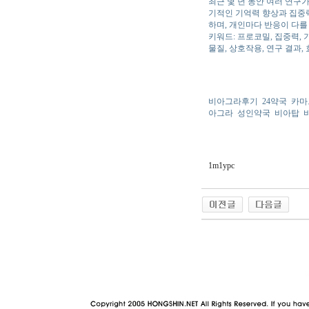
최근 몇 년 동안 여러 연구
기적인 기억력 향상과 집중력
하며, 개인마다 반응이 다를
키워드: 프로코밀, 집중력, 기
물질, 상호작용, 연구 결과,
비아그라후기
24약국
카마
아그라
성인약국
비아탑
1m1ypc
야동 사이트