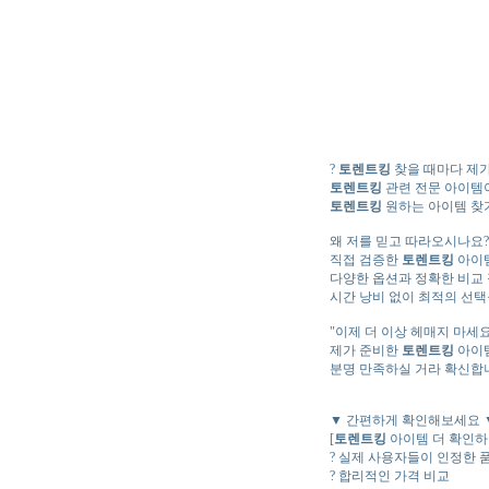
?
토렌트킹
찾을 때마다 제가
토렌트킹
관련 전문 아이템
토렌트킹
원하는 아이템 찾
왜 저를 믿고 따라오시나요?
직접 검증한
토렌트킹
아이
다양한 옵션과 정확한 비교
시간 낭비 없이 최적의 선
"이제 더 이상 헤매지 마세요
제가 준비한
토렌트킹
아이
분명 만족하실 거라 확신합
▼ 간편하게 확인해보세요 
[
토렌트킹
아이템 더 확인하
? 실제 사용자들이 인정한 
? 합리적인 가격 비교