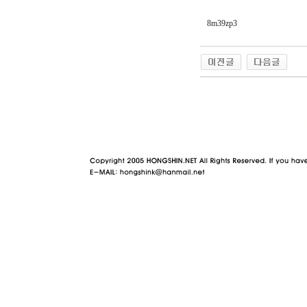
8m39zp3
야동 사이트