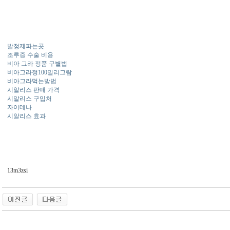
발정제파는곳
조루증 수술 비용
비아 그라 정품 구별법
비아그라정100밀리그람
비아그라먹는방법
시알리스 판매 가격
시알리스 구입처
자이데나
시알리스 효과
13m3zsi
동 사이트