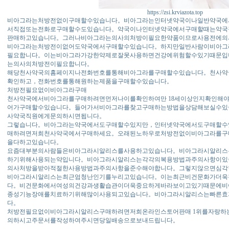
https://zsi.krviazota.top
비아그라는처방전없이구매할수있습니다。비아그라는인터넷약국이나일반약국에
서직접또는전화로구매할수도있습니다。약국이나인터넷약국에서구매할때는약국
판매하고있습니다。그러나비아그라는의사의처방이필요한약품이므로사용전에의
비아그라는처방전이없어도약국에서구매할수있습니다。하지만일반사람이비아그
필요합니다。이는비아그라가강한약제로잘못사용하면건강에위험할수있기때문입
는의사의처방전이필요합니다。
해당천사약국의홈페이지나전화번호를통해비아그라를구매할수있습니다。천사약
확인하고，전화번호를통해원하는제품을구매할수있습니다。
처방전필요없이비아그라구매
천사약국에서비아그라를구매하려면먼저나이를확인하여만 18세이상인지확인해야
어가구매할수있습니다。들어가서비아그라를찾고구매하는방법을상담해보실수있
사약국직원에게문의하시면됩니다。
그렇습니다。비아그라는약국에서도구매할수있지만，인터넷약국에서도구매할수
매하려면저희천사약국에서구매하세요。오래된노하우로처방전없이비아그라를구
을다하고있습니다。
요즘대부분의사람들은비아그라시알리스를사용하고있습니다。비아그라시알리스
하기위해사용되는약입니다。비아그라시알리스는각각의복용방법과주의사항이있
의사처방을받아적절한사용방법과주의사항을준수해야합니다。그렇지않으면심각
비아그라시알리스는최근엄청난인기를누리고있습니다。이는최근비건문화가더욱
다。비건문화에서여성의건강과생활습관이더욱중요하게바라보이고있기때문에비
종성기능장애를치료하기위해많이사용되고있습니다。비아그라시알리스는빠른효
다。
처방전필요없이비아그라시알리스구매하려면저희온라인스토어판매 1위를자랑
의하시고주문서를작성하여주시면당일배송으로보내드립니다。