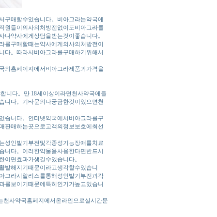
서구매할수있습니다。비아그라는약국에
직원들이의사의처방전없이도비아그라를
사나약사에게상담을받는것이좋습니다。
라를구매할때는약사에게의사의처방전이
니다。따라서비아그라를구매하기위해서
국의홈페이지에서비아그라제품과가격을
합니다。만 18세이상이라면천사약국에들
습니다。기타문의나궁금한것이있으면천
있습니다。인터넷약국에서비아그라를구
매판매하는곳으로고객의정보보호에최선
는성인발기부전및각종성기능장애를치료
습니다。이러한약물을사용한다면반드시
한이면효과가생길수있습니다。
활발해지기때문이라고생각할수있습니
아그라시알리스를통해성인발기부전과각
과를보이기때문에특히인기가높고있습니
하는천사약국홈페지에서온라인으로실시간문