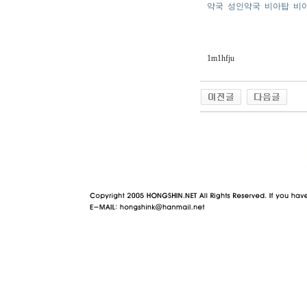
약국
성인약국
비아탑
비
1m1hfju
야동 사이트