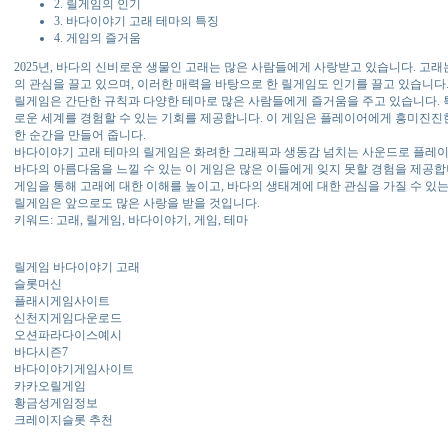
2. 릴게임의 인기
3. 바다이야기 고래 테마의 특징
4. 게임의 즐거움
2025년, 바다의 신비로운 생물인 고래는 많은 사람들에게 사랑받고 있습니다. 고래
의 관심을 끌고 있으며, 이러한 매력을 바탕으로 한 릴게임도 인기를 끌고 있습니다
릴게임은 간단한 규칙과 다양한 테마로 많은 사람들에게 즐거움을 주고 있습니다. 
로운 세계를 경험할 수 있는 기회를 제공합니다. 이 게임은 플레이어에게 흥미진진
한 순간을 만들어 줍니다.
바다이야기 고래 테마의 릴게임은 화려한 그래픽과 생동감 넘치는 사운드로 플레이
바다의 아름다움을 느낄 수 있는 이 게임은 많은 이들에게 잊지 못할 경험을 제공합
게임을 통해 고래에 대한 이해를 높이고, 바다의 생태계에 대한 관심을 가질 수 있
릴게임은 앞으로도 많은 사랑을 받을 것입니다.
키워드: 고래, 릴게임, 바다이야기, 게임, 테마
릴게임 바다이야기 고래
슬롯머신
플래시게임사이트
신천지게임다운로드
오션파라다이스예시
바다시즌7
바다이야기게임사이트
카카오릴게임
황금성게임정보
크레이지슬롯 추천