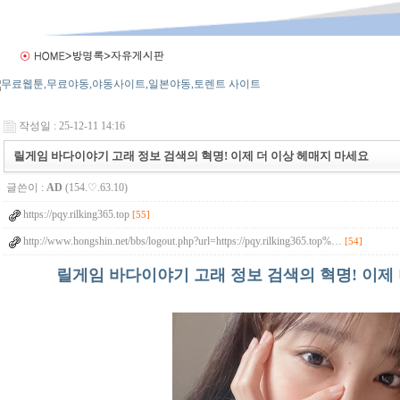
작성일 : 25-12-11 14:16
릴게임 바다이야기 고래 정보 검색의 혁명! 이제 더 이상 헤매지 마세요
글쓴이 :
AD
(154.♡.63.10)
https://pqy.rilking365.top
[55]
http://www.hongshin.net/bbs/logout.php?url=https://pqy.rilking365.top%…
[54]
릴게임 바다이야기 고래 정보 검색의 혁명! 이제