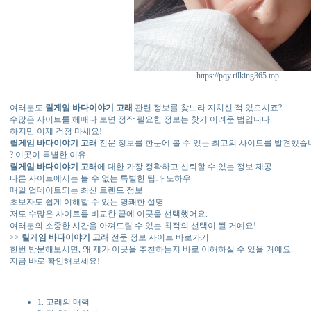
https://pqy.rilking365.top
여러분도
릴게임 바다이야기 고래
관련 정보를 찾느라 지치신 적 있으시죠?
수많은 사이트를 헤매다 보면 정작 필요한 정보는 찾기 어려운 법입니다.
하지만 이제 걱정 마세요!
릴게임 바다이야기 고래
전문 정보를 한눈에 볼 수 있는 최고의 사이트를 발견했습
? 이곳이 특별한 이유
릴게임 바다이야기 고래
에 대한 가장 정확하고 신뢰할 수 있는 정보 제공
다른 사이트에서는 볼 수 없는 특별한 팁과 노하우
매일 업데이트되는 최신 트렌드 정보
초보자도 쉽게 이해할 수 있는 명쾌한 설명
저도 수많은 사이트를 비교한 끝에 이곳을 선택했어요.
여러분의 소중한 시간을 아껴드릴 수 있는 최적의 선택이 될 거예요!
>>
릴게임 바다이야기 고래
전문 정보 사이트 바로가기
한번 방문해보시면, 왜 제가 이곳을 추천하는지 바로 이해하실 수 있을 거예요.
지금 바로 확인해보세요!
1. 고래의 매력