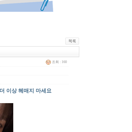
조회 : 160
 더 이상 헤매지 마세요