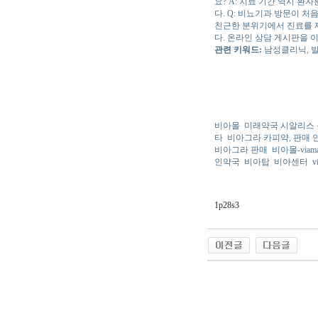
요? A: 치료 기간 역시 
다. Q: 비뇨기과 방문이 
친근한 분위기에서 진료를 
다. 온라인 상담 게시판을 
관련 키워드:
남성클리닉, 발
비아몰
미래약국 시알리스 
타
비아그라 카피약, 판매 
비아그라 판매
비아몰-viama
인약국
비아탑
비아센터
v
1p28s3
야동 사이트